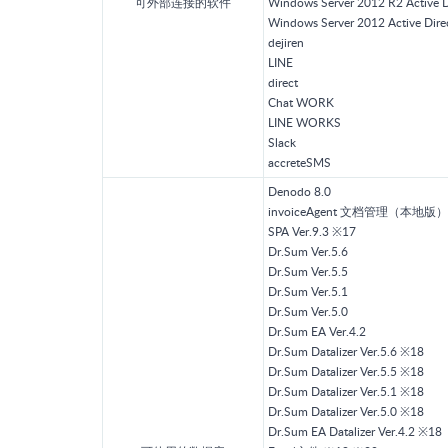
可外部连接的软件
Windows Server 2012 R2 Active 
Windows Server 2012 Active Dire
dejiren
LINE
direct
Chat WORK
LINE WORKS
Slack
accreteSMS
Denodo 8.0
invoiceAgent 文档管理（本地版）・S
SPA Ver.9.3 ※17
Dr.Sum Ver.5.6
Dr.Sum Ver.5.5
Dr.Sum Ver.5.1
Dr.Sum Ver.5.0
Dr.Sum EA Ver.4.2
Dr.Sum Datalizer Ver.5.6 ※18
Dr.Sum Datalizer Ver.5.5 ※18
Dr.Sum Datalizer Ver.5.1 ※18
Dr.Sum Datalizer Ver.5.0 ※18
Dr.Sum EA Datalizer Ver.4.2 ※18