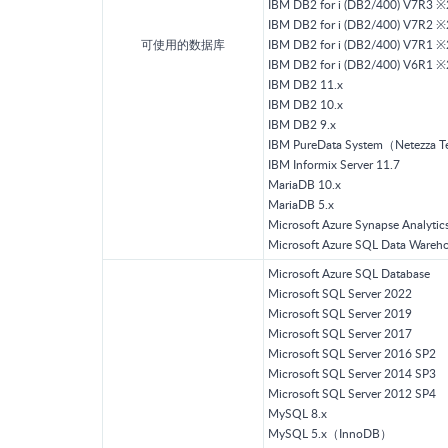
IBM DB2 for i (DB2/400) V7R3 ※
IBM DB2 for i (DB2/400) V7R2 ※
可使用的数据库
IBM DB2 for i (DB2/400) V7R1 ※
IBM DB2 for i (DB2/400) V6R1 ※
IBM DB2 11.x
IBM DB2 10.x
IBM DB2 9.x
IBM PureData System（Netezz
IBM Informix Server 11.7
MariaDB 10.x
MariaDB 5.x
Microsoft Azure Synapse Analytic
Microsoft Azure SQL Data Wareh
Microsoft Azure SQL Database
Microsoft SQL Server 2022
Microsoft SQL Server 2019
Microsoft SQL Server 2017
Microsoft SQL Server 2016 SP2
Microsoft SQL Server 2014 SP3
Microsoft SQL Server 2012 SP4
MySQL 8.x
MySQL 5.x（InnoDB）