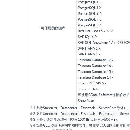
PostgreSQL 11
PostgreSQL 10
PostgreSQL 9.6
PostgreSQL 9.5
PostgreSQL 9.4
可使用的数据库
Red Hat JBoss 6.x ※23
SAP IQ 16.0
SAP SQL Anywhere 17.x ※23 ※2
SAP HANA 2.x
SAP HANA 1.x
Teradata Database 17.x
Teradata Database 16.x
Teradata Database 15.x
Teradata Database 14.x
Tibero RDBMS 6.x
Treasure Data
可使用CData Software连接的数据
Snowflake
※1 支持Standard、Datacenter、Essentials（Server Core除外）
※2 支持Standard、Datacenter、Essentials、Foundation（Ser
※3 另外，还需要系统可用空间150MB以上(推荐500MB)。
※4 安装GEO项目使用的地图数据时，另需要5.5GB以上的空