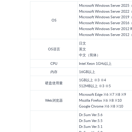
Microsoft Windows Server 202
Microsoft Windows Server 202
Microsoft Windows Server 201
OS
Microsoft Windows Server 201
Microsoft Windows Server 201
Microsoft Windows Server 201
日文
OS语言
英文
中文（简体）
CPU
Intel Xeon 1GHz以上
内存
16GB以上
1GB以上 ※3 ※4
硬盘使用量
512MB以上 ※3 ※5
Microsoft Edge ※6 ※7 ※8 ※9
Web浏览器
Mozilla Firefox ※6 ※8 ※10
Google Chrome ※6 ※8 ※10
Dr.Sum Ver.5.6
Dr.Sum Ver.5.5
Dr.Sum Ver.5.1