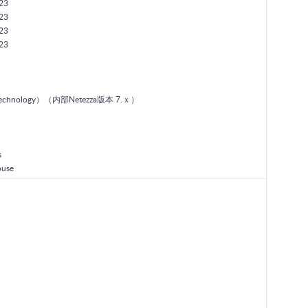
23
23
23
23
a Technology）（内部Netezza版本 7.ｘ）
s
ouse