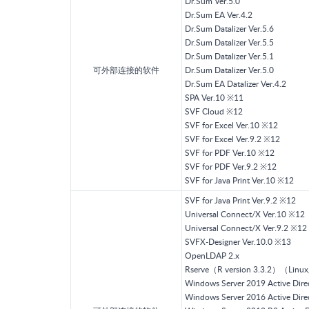
Dr.Sum Ver.5.0
Dr.Sum EA Ver.4.2
Dr.Sum Datalizer Ver.5.6
Dr.Sum Datalizer Ver.5.5
Dr.Sum Datalizer Ver.5.1
可外部连接的软件
Dr.Sum Datalizer Ver.5.0
Dr.Sum EA Datalizer Ver.4.2
SPA Ver.10 ※11
SVF Cloud ※12
SVF for Excel Ver.10 ※12
SVF for Excel Ver.9.2 ※12
SVF for PDF Ver.10 ※12
SVF for PDF Ver.9.2 ※12
SVF for Java Print Ver.10 ※12
SVF for Java Print Ver.9.2 ※12
Universal Connect/X Ver.10 ※12
Universal Connect/X Ver.9.2 ※12
SVFX-Designer Ver.10.0 ※13
OpenLDAP 2.x
Rserve（R version 3.3.2）（Lin
Windows Server 2019 Active Dire
Windows Server 2016 Active Dire