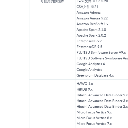
可使用的数据库
Excel文件 ※19 ※20
CSV文件 ※21
Amazon Athena
Amazon Aurora ※22
Amazon RedShift 1.x
Apache Spark 2.1.0
Apache Spark 2.0.2
EnterpriseDB 9.6
EnterpriseDB 9.5
FUJITSU Symfoware Server V9.x
FUJITSU Software Symfoware Anal
Google Analytics 4
Google Analytics
Greenplum Database 4.x
HAWQ 1.x
HiRDB 9.x
Hitachi Advanced Data Binder 5.x
Hitachi Advanced Data Binder 3.x
Hitachi Advanced Data Binder 2.x
Micro Focus Vertica 9.x
Micro Focus Vertica 8.x
Micro Focus Vertica 7.x