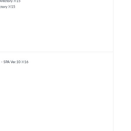
Directory ※15
ctory ※15
PA Ver.10 ※16